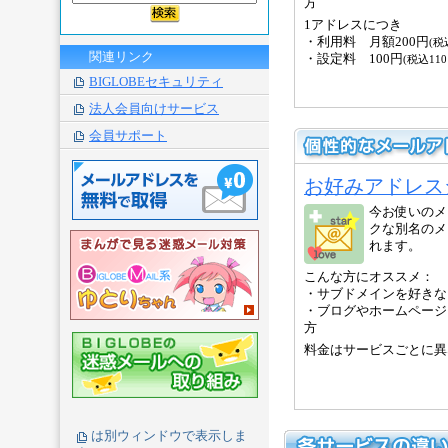
方
1アドレスにつき
・利用料 月額200円
(税
関連リンク
・設定料 100円
(税込110
BIGLOBEセキュリティ
法人会員向けサービス
会員サポート
お好みアドレス
今お使いのメ
クな別名のメ
れます。
こんな方にオススメ：
・サブドメインを好きな
・ブログやホームページ
方
料金はサービスごとに異
は別ウィンドウで表示しま